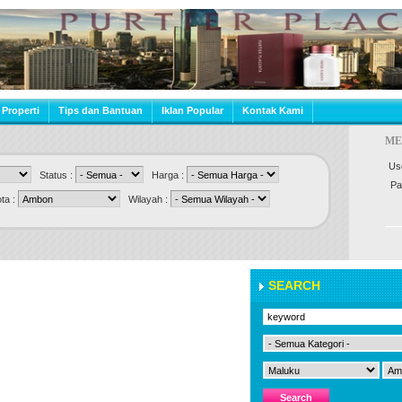
 Properti
Tips dan Bantuan
Iklan Popular
Kontak Kami
ME
Us
Status :
Harga :
Pa
a :
Wilayah :
SEARCH