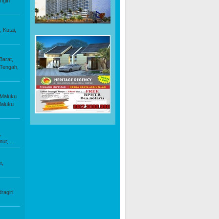
ngin
,
Kutai,
arat,
Tengah,
Maluku
aluku
,
mur,
...
r,
dragiri