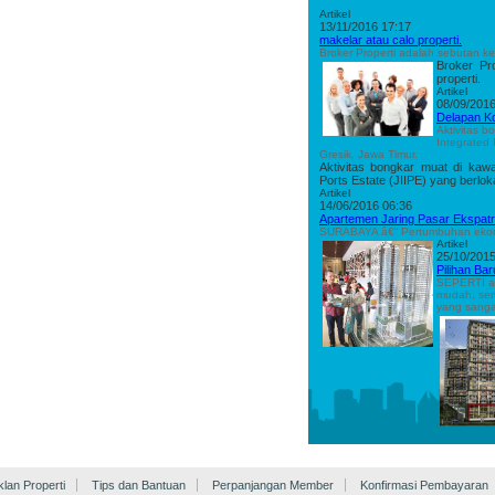
Artikel
13/11/2016 17:17
makelar atau calo properti.
Broker Properti adalah sebutan ke
Broker Pr
properti.
Artikel
08/09/2016
Delapan Ko
Aktivitas b
Integrated 
Gresik, Jawa Timur.
Aktivitas bongkar muat di kawa
Ports Estate (JIIPE) yang berlok
Artikel
14/06/2016 06:36
Apartemen Jaring Pasar Ekspatr
SURABAYA â€“ Pertumbuhan ekonom
Artikel
25/10/2015
Pilihan Bar
SEPERTI ap
mudah, ser
yang sanga
klan Properti
Tips dan Bantuan
Perpanjangan Member
Konfirmasi Pembayaran