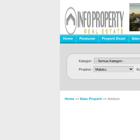
Home
Peraturan
Properti Dicari
Iklan
Kategori :
Propinsi :
Kot
Home
>>
Iklan Properti
>> Ambon