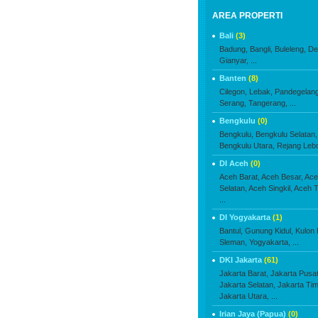
AREA PROPERTI
Bali
(3)
Badung,
Bangli,
Buleleng,
De
Gianyar,
...
Banten
(8)
Cilegon,
Lebak,
Pandegelang
Serang,
Tangerang,
...
Bengkulu
(0)
Bengkulu,
Bengkulu Selatan,
Bengkulu Utara,
Rejang Leb
DI Aceh
(0)
Aceh Barat,
Aceh Besar,
Ace
Selatan,
Aceh Singkil,
Aceh T
...
DI Yogyakarta
(1)
Bantul,
Gunung Kidul,
Kulon 
Sleman,
Yogyakarta,
...
DKI Jakarta
(61)
Jakarta Barat,
Jakarta Pusat
Jakarta Selatan,
Jakarta Tim
Jakarta Utara,
...
Irian Jaya (Papua)
(0)