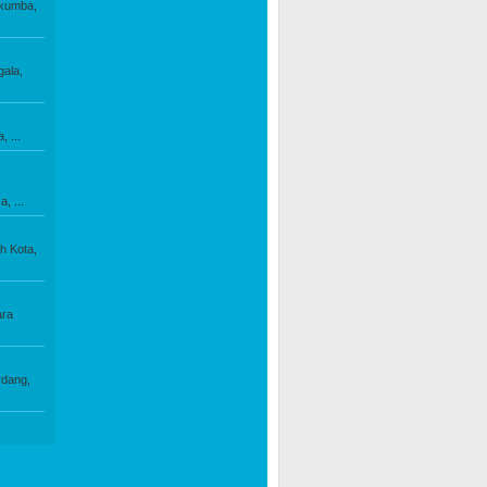
kumba,
ala,
a,
...
a,
...
h Kota,
ra
rdang,