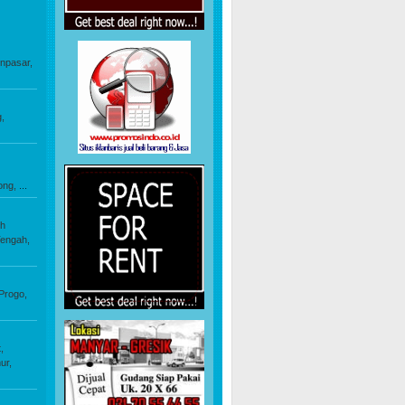
npasar,
,
ong,
...
h
engah,
Progo,
,
ur,