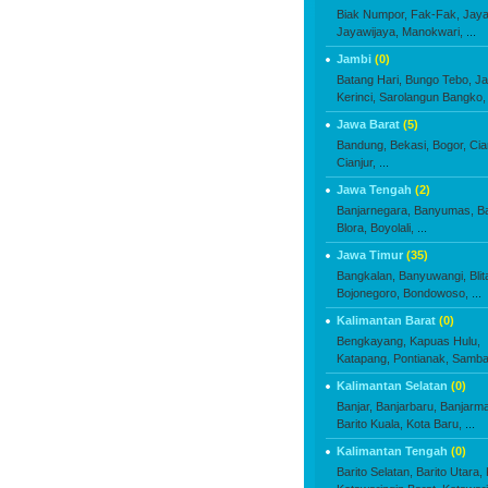
Biak Numpor,
Fak-Fak,
Jaya
Jayawijaya,
Manokwari,
...
Jambi
(0)
Batang Hari,
Bungo Tebo,
Ja
Kerinci,
Sarolangun Bangko,
Jawa Barat
(5)
Bandung,
Bekasi,
Bogor,
Cia
Cianjur,
...
Jawa Tengah
(2)
Banjarnegara,
Banyumas,
B
Blora,
Boyolali,
...
Jawa Timur
(35)
Bangkalan,
Banyuwangi,
Blit
Bojonegoro,
Bondowoso,
...
Kalimantan Barat
(0)
Bengkayang,
Kapuas Hulu,
Katapang,
Pontianak,
Samba
Kalimantan Selatan
(0)
Banjar,
Banjarbaru,
Banjarma
Barito Kuala,
Kota Baru,
...
Kalimantan Tengah
(0)
Barito Selatan,
Barito Utara,