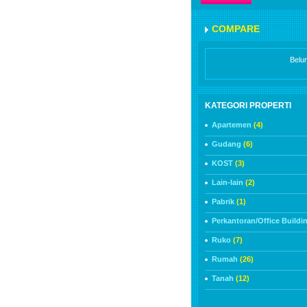
COMPARE
Belu
KATEGORI PROPERTI
Apartemen
(4)
Gudang
(6)
KOST
(3)
Lain-lain
(2)
Pabrik
(1)
Perkantoran/Office Buildi
Ruko
(7)
Rumah
(26)
Tanah
(12)