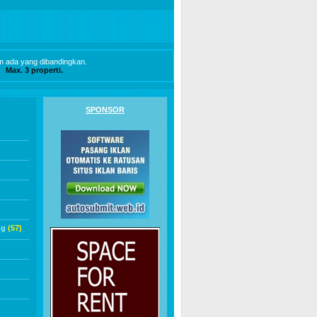
m ada yang dibandingkan.
Max. 3 properti.
SPONSOR
ng
(57)