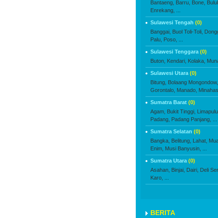
Bantaeng,
Barru,
Bone,
Bulu
Enrekang,
...
Sulawesi Tengah
(0)
Banggai,
Buol Toli-Toli,
Dongg
Palu,
Poso,
...
Sulawesi Tenggara
(0)
Buton,
Kendari,
Kolaka,
Mun
Sulawesi Utara
(0)
Bitung,
Bolaang Mongondow,
Gorontalo,
Manado,
Minahas
Sumatra Barat
(0)
Agam,
Bukit Tinggi,
Limapulu
Padang,
Padang Panjang,
...
Sumatra Selatan
(0)
Bangka,
Belitung,
Lahat,
Mua
Enim,
Musi Banyusin,
...
Sumatra Utara
(0)
Asahan,
Binjai,
Dairi,
Deli Se
Karo,
...
BERITA