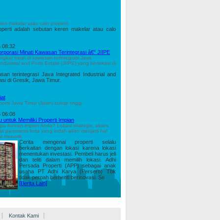
ren makelar atau calo properti.
operti adalah sebutan keren makelar atau calo
 08:32
rporasi Minati Kawasan Terintegrasi â€“ JIIPE
ongkar muat di kawasan terintegrasi Java
Industrial and Ports Estate (JIIPE) yang berlokasi di
san terintegrasi Java Integrated Industrial and
asi di Gresik, Jawa Timur.
iat
i Jawa Timur (Jatim) cukup tinggi
 06:08
u untuk Memiliki Properti Impian
a hunian impian Anda? Lokasi strategis, akses
ta panorama kota yang indah akan menjadi hal
t menarik.
Cerita mengenai properti selalu
berkaitan dengan lokasi karena lokasi
menentukan investasi. Pembeli harus jeli
dan teliti dalam memilih lokasi. Adhi
Persada Properti (APP) sebagai anak
usaha PT Adhi Karya (Persero) Tbk
tidak pernah berhenti berinovasi. Se
[Berita Lain]
Kontak Kami