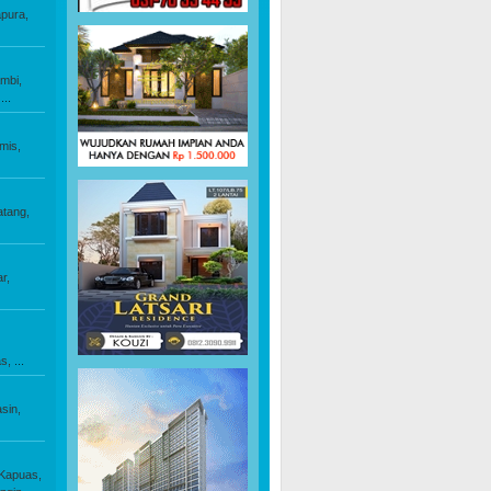
pura,
mbi,
...
mis,
atang,
ar,
s,
...
sin,
Kapuas,