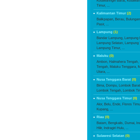
Kotawaringin Barat,
Kotawari
Timur,
...
Kalimantan Timur
(2)
Balikpapan,
Berau,
Bulungan
Pasir,
...
Lampung
(1)
Bandar Lampung,
Lampung B
Lampung Selatan,
Lampung 
Lampung Timur,
...
Maluku
(0)
Ambon,
Halmahera Tengah,
Tengah,
Maluku Tenggara,
M
Utara,
...
Nusa Tenggara Barat
(0)
Bima,
Dompu,
Lombok Barat
Lombok Tengah,
Lombok Ti
Nusa Tenggara Timur
(0)
Alor,
Belu,
Ende,
Flores Timu
Kupang,
...
Riau
(0)
Batam,
Bengkalis,
Dumai,
In
Hilir,
Indragiri Hulu,
...
Sulawesi Selatan
(0)