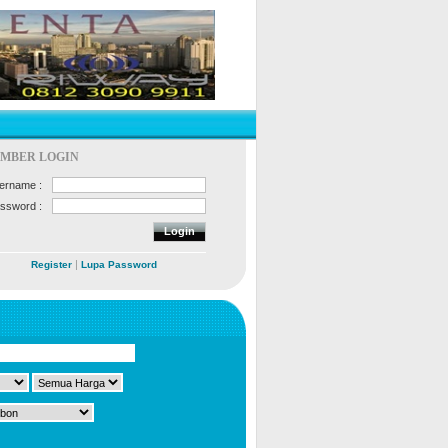
MBER LOGIN
ername :
ssword :
|
Register
Lupa Password