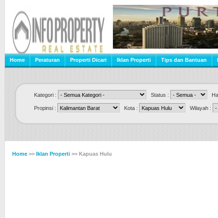
Home
Peraturan
Properti Dicari
Iklan Properti
Tips dan Bantuan
Kategori :
Status :
Har
Propinsi :
Kota :
Wilayah :
Home
>>
Iklan Properti
>> Kapuas Hulu