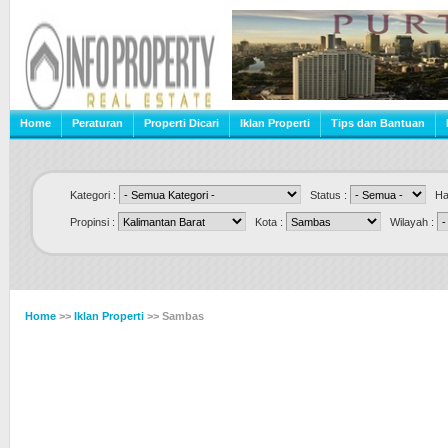
Home
Peraturan
Properti Dicari
Iklan Properti
Tips dan Bantuan
Kategori :
Status :
Har
Propinsi :
Kota :
Wilayah :
Home
>>
Iklan Properti
>> Sambas