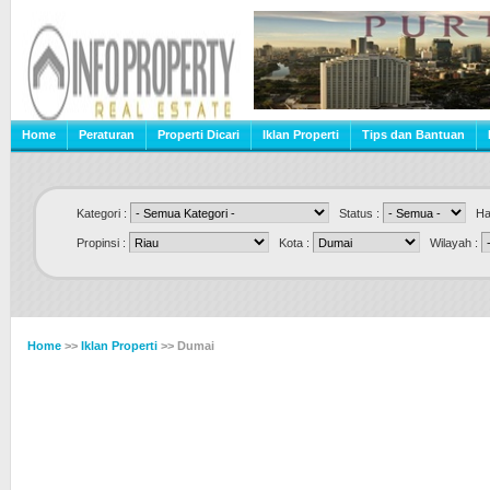
Home
Peraturan
Properti Dicari
Iklan Properti
Tips dan Bantuan
Kategori :
Status :
Har
Propinsi :
Kota :
Wilayah :
Home
>>
Iklan Properti
>> Dumai