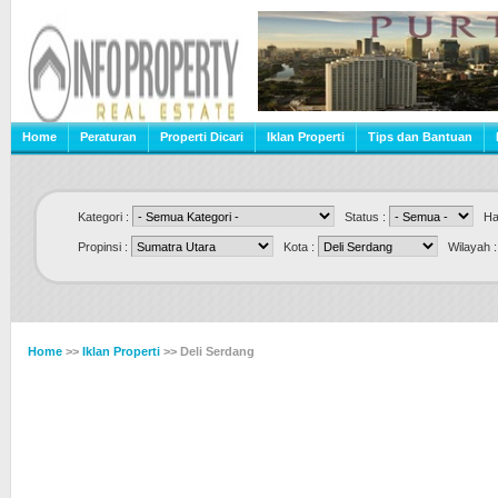
Home
Peraturan
Properti Dicari
Iklan Properti
Tips dan Bantuan
Kategori :
Status :
Har
Propinsi :
Kota :
Wilayah 
Home
>>
Iklan Properti
>> Deli Serdang