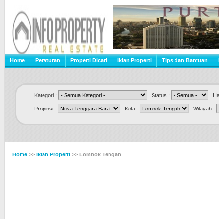
Home
Peraturan
Properti Dicari
Iklan Properti
Tips dan Bantuan
Kategori :
Status :
Har
Propinsi :
Kota :
Wilayah :
Home
>>
Iklan Properti
>> Lombok Tengah