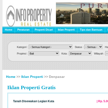
Home
Peraturan
Properti Dicari
Iklan Properti
Tips dan Bantuan
Kategori :
Status :
Har
Propinsi :
Kota :
Wilayah :
Home
>>
Iklan Properti
>> Denpasar
Iklan Properti Gratis
Tanah Disewakan Legian Kuta
| Rp. 5.