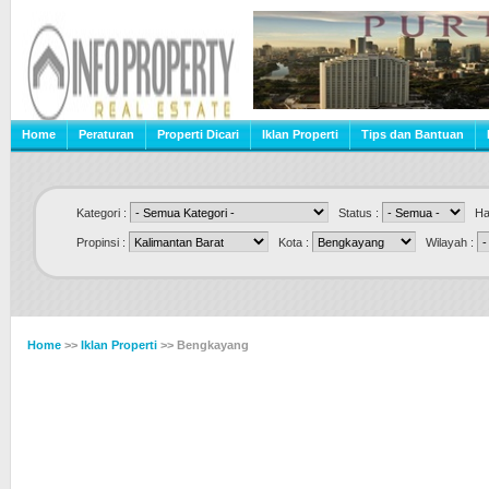
Home
Peraturan
Properti Dicari
Iklan Properti
Tips dan Bantuan
Kategori :
Status :
Har
Propinsi :
Kota :
Wilayah :
Home
>>
Iklan Properti
>> Bengkayang